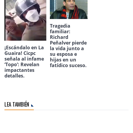
Tragedia
familiar:
Richard
Peñalver pierde
¡Escándalo en La
la vida junto a
Guaira! Cicpc
su esposa e
señala al infame
hijas en un
‘Topo’: Revelan
fatídico suceso.
impactantes
detalles.
LEA TAMBIÉN