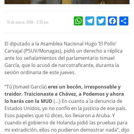
WHATSAPP
TELEGRAM
TWITTER
FACEBOO
CO
10 de marzo, 2016 - 2:35 pm
El diputado a la Asamblea Nacional Hugo ‘El Pollo’
Carvajal (PSUV/Monagas), pidió un derecho a réplica
ante los señalamientos del parlamentario Ismael
García, que lo acusó de narcotraficante, duranta la
sesión ordinaria de este jueves.
“Tú (Ismael García)
eres un bocón, irresponsable y
traidor. Traicionaste a Chávez, a Podemos y ahora
lo harás con la MUD
(…) En cuanto a la denuncia de
Estados Unidos, yo no confío en la justicia de ese país.
Esos papeles que tú dices, los llevaron a Aruba. Y
cuando el gobierno de Holanda pidió las pruebas para
mi extradición, ellos no pudieron demostrar nada”, dijo