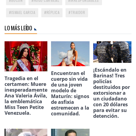
BOCÓN
HUGO CARVAJAL
IRRESPONSABLES
ISMAEL GARCIA
RÉPLICA
TRAIDOR
LO MÁS LEÍDO
¡Escándalo en
Encuentran el
Barinas! Tres
Tragedia en el
cuerpo sin vida
policías
certamen: Muere
de una joven
destituidos por
inesperadamente
modelo de
extorsionar a
Ana Valeria Ávila,
Maturín: signos
un ciudadano
la emblemática
de asfixia
con 20 dólares
Miss Teen Petite
estremecen a la
para evitar su
Venezuela.
comunidad.
detención.