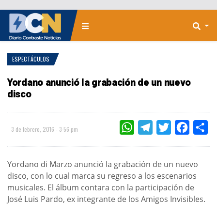
ESPECTÁCULOS
Yordano anunció la grabación de un nuevo
disco
WHATSAPP
TELEGRAM
TWITTER
FACEBOO
CO
3 de febrero, 2016 - 3:56 pm
Yordano di Marzo anunció la grabación de un nuevo
disco, con lo cual marca su regreso a los escenarios
musicales. El álbum contara con la participación de
José Luis Pardo, ex integrante de los Amigos Invisibles.