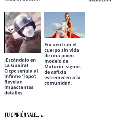
Encuentran el
cuerpo sin vida
de una joven
¡Escándalo en
modelo de
La Guaira!
Maturín: signos
Cicpc señala al
de asfixia
infame ‘Topo’:
estremecen a la
Revelan
comunidad.
impactantes
detalles.
TU OPINIÓN VALE...