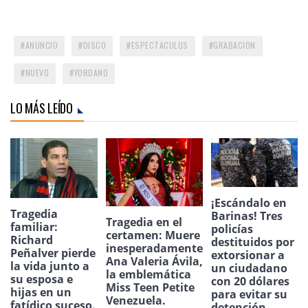
ANUNCIO
DISCO
ESPECTACULOS
GRABACION
NUEVO
YORDANO
LO MÁS LEÍDO
¡Escándalo en
Tragedia
Barinas! Tres
Tragedia en el
familiar:
policías
certamen: Muere
Richard
destituidos por
inesperadamente
Peñalver pierde
extorsionar a
Ana Valeria Ávila,
la vida junto a
un ciudadano
la emblemática
su esposa e
con 20 dólares
Miss Teen Petite
hijas en un
para evitar su
Venezuela.
fatídico suceso.
detención.