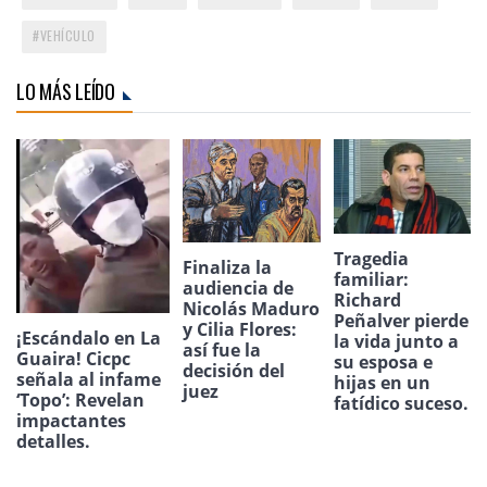
VEHÍCULO
LO MÁS LEÍDO
Tragedia
Finaliza la
familiar:
audiencia de
Richard
Nicolás Maduro
Peñalver pierde
y Cilia Flores:
¡Escándalo en La
la vida junto a
así fue la
Guaira! Cicpc
su esposa e
decisión del
señala al infame
hijas en un
juez
‘Topo’: Revelan
fatídico suceso.
impactantes
detalles.