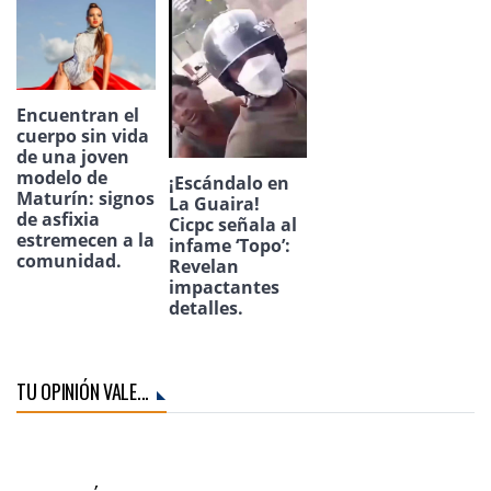
Encuentran el
cuerpo sin vida
de una joven
modelo de
¡Escándalo en
Maturín: signos
La Guaira!
de asfixia
Cicpc señala al
estremecen a la
infame ‘Topo’:
comunidad.
Revelan
impactantes
detalles.
TU OPINIÓN VALE...