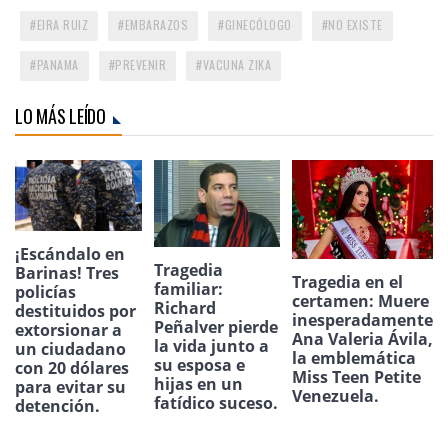
EIRA RUIZ
EMBARAZOS
GINECÓLOGO
NO EXISTE
PANAMA
PREVENIR
VACUNA ZIKA
LO MÁS LEÍDO
¡Escándalo en
Tragedia
Barinas! Tres
Tragedia en el
familiar:
policías
certamen: Muere
Richard
destituidos por
inesperadamente
Peñalver pierde
extorsionar a
Ana Valeria Ávila,
la vida junto a
un ciudadano
la emblemática
su esposa e
con 20 dólares
Miss Teen Petite
hijas en un
para evitar su
Venezuela.
fatídico suceso.
detención.