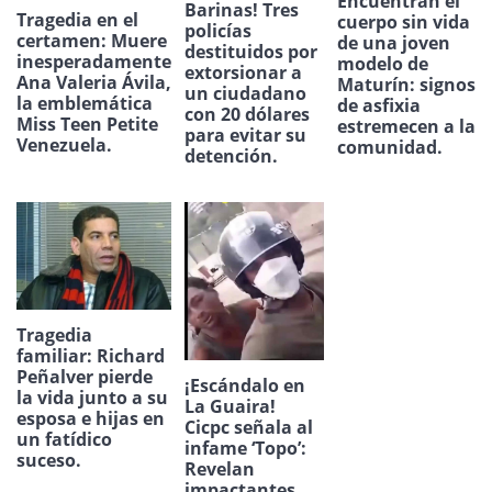
Encuentran el
Barinas! Tres
Tragedia en el
cuerpo sin vida
policías
certamen: Muere
de una joven
destituidos por
inesperadamente
modelo de
extorsionar a
Ana Valeria Ávila,
Maturín: signos
un ciudadano
la emblemática
de asfixia
con 20 dólares
Miss Teen Petite
estremecen a la
para evitar su
Venezuela.
comunidad.
detención.
Tragedia
familiar: Richard
Peñalver pierde
¡Escándalo en
la vida junto a su
La Guaira!
esposa e hijas en
Cicpc señala al
un fatídico
infame ‘Topo’:
suceso.
Revelan
impactantes