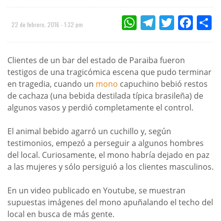
WHATSAPP
TELEGRAM
TWITTER
FACEBOO
CO
22 de febrero, 2016 - 1:32 pm
Clientes de un bar del estado de Paraiba fueron
testigos de una tragicómica escena que pudo terminar
en tragedia, cuando un
mono
capuchino bebió restos
de cachaza (una bebida destilada típica brasileña) de
algunos vasos y perdió completamente el control.
El animal bebido agarró un cuchillo y, según
testimonios, empezó a perseguir a algunos hombres
del local. Curiosamente, el mono habría dejado en paz
a las mujeres y sólo persiguió a los clientes masculinos.
En un video publicado en Youtube, se muestran
supuestas imágenes del mono apuñalando el techo del
local en busca de más gente.