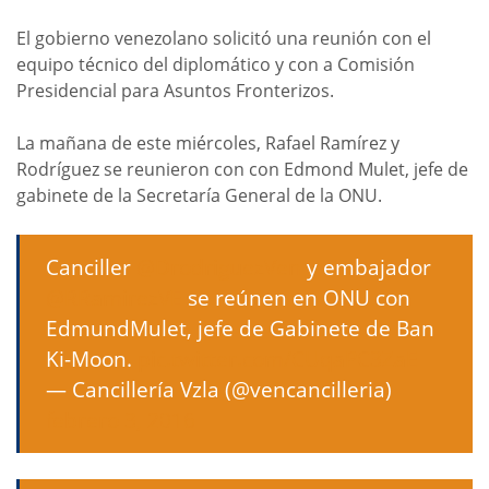
El gobierno venezolano solicitó una reunión con el
equipo técnico del diplomático y con a Comisión
Presidencial para Asuntos Fronterizos.
La mañana de este miércoles, Rafael Ramírez y
Rodríguez se reunieron con con Edmond Mulet, jefe de
gabinete de la Secretaría General de la ONU.
Canciller
@DrodriguezVen
y embajador
@RRamirezVE
se reúnen en ONU con
EdmundMulet, jefe de Gabinete de Ban
Ki-Moon.
pic.twitter.com/CUqaPC3ZaE
— Cancillería Vzla (@vencancilleria)
febrero 3, 2016