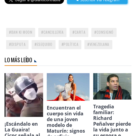
BAN KI MOON
CANCILLERÍA
CARTA
CONSIGNÓ
DISPUTA
ESEQUIBO
POLÍTICA
VENEZOLANA
LO MÁS LEÍDO
Tragedia
Encuentran el
familiar:
cuerpo sin vida
Richard
de una joven
¡Escándalo en
Peñalver pierde
modelo de
La Guaira!
la vida junto a
Maturín: signos
Cicpc señala al
su esposa e