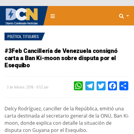
POLÍTICA
,
TITULARES
#3Feb Cancillería de Venezuela consignó
carta a Ban Ki-moon sobre disputa por el
Esequibo
WHATSAPP
TELEGRAM
TWITTER
FACEBOO
CO
3 de febrero, 2016 - 6:52 pm
Delcy Rodríguez, canciller de la República, emitió una
carta destinada al secretario general de la ONU, Ban Ki-
moon, donde explica con detalle la situación de
disputa con Guyana por el Esequibo.