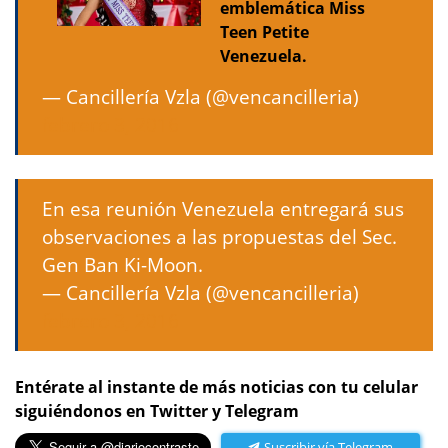
emblemática Miss
Teen Petite
Venezuela.
— Cancillería Vzla (@vencancilleria)
febrero 3, 2016
En esa reunión Venezuela entregará sus
observaciones a las propuestas del Sec.
Gen Ban Ki-Moon.
— Cancillería Vzla (@vencancilleria)
febrero 3, 2016
Entérate al instante de más noticias con tu celular
siguiéndonos en Twitter y Telegram
Suscribir vía Telegram