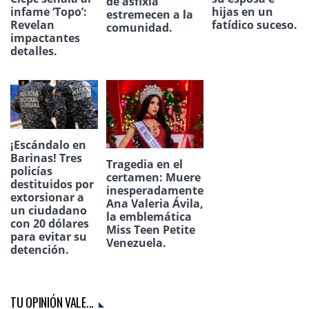
de asfixia
infame ‘Topo’:
hijas en un
estremecen a la
Revelan
fatídico suceso.
comunidad.
impactantes
detalles.
¡Escándalo en
Barinas! Tres
Tragedia en el
policías
certamen: Muere
destituidos por
inesperadamente
extorsionar a
Ana Valeria Ávila,
un ciudadano
la emblemática
con 20 dólares
Miss Teen Petite
para evitar su
Venezuela.
detención.
TU OPINIÓN VALE...