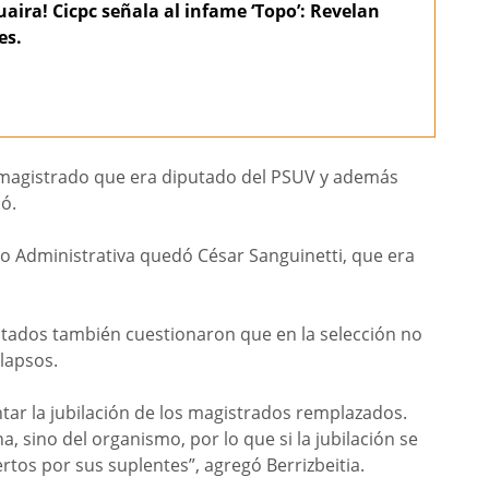
aira! Cicpc señala al infame ‘Topo’: Revelan
es.
n magistrado que era diputado del PSUV y además
ó.
co Administrativa quedó César Sanguinetti, que era
ultados también cuestionaron que en la selección no
lapsos.
ar la jubilación de los magistrados remplazados.
 sino del organismo, por lo que si la jubilación se
rtos por sus suplentes”, agregó Berrizbeitia.