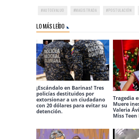
AUTOEVALUO
MAGISTRADA
POSTULACIÓN
LO MÁS LEÍDO
¡Escándalo en Barinas! Tres
policías destituidos por
Tragedia e
extorsionar a un ciudadano
Muere ine
con 20 dólares para evitar su
Valeria Áv
detención.
Miss Teen 