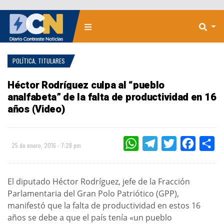
POLÍTICA
,
TITULARES
Héctor Rodríguez culpa al “pueblo
analfabeta” de la falta de productividad en 16
años (Video)
WHATSAPP
TELEGRAM
TWITTER
FACEBOO
CO
25 de enero, 2016 - 7:28 pm
El diputado Héctor Rodríguez, jefe de la Fracción
Parlamentaria del Gran Polo Patriótico (GPP),
manifestó que la falta de productividad en estos 16
años se debe a que el país tenía «un pueblo