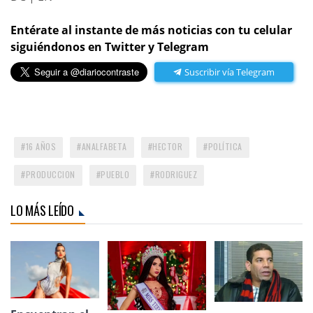
Entérate al instante de más noticias con tu celular
siguiéndonos en Twitter y Telegram
Suscribir vía Telegram
16 AÑOS
ANALFABETA
HECTOR
POLÍTICA
PRODUCCION
PUEBLO
RODRIGUEZ
LO MÁS LEÍDO