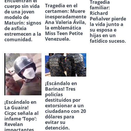
Encuentran el
Tragedia
Tragedia en el
cuerpo sin vida
familiar:
certamen: Muere
de una joven
Richard
inesperadamente
modelo de
Peñalver pierde
Ana Valeria Ávila,
Maturín: signos
la vida junto a
la emblemática
de asfixia
su esposa e
Miss Teen Petite
estremecen a la
hijas en un
Venezuela.
comunidad.
fatídico suceso.
¡Escándalo en
Barinas! Tres
policías
destituidos por
¡Escándalo en
extorsionar a un
La Guaira!
ciudadano con 20
Cicpc señala al
dólares para
infame ‘Topo’:
evitar su
Revelan
detención.
impactantes