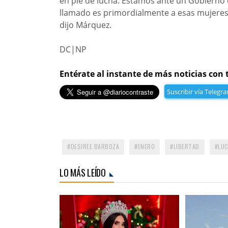
en pie de lucha. Estamos ante un Gobierno 
llamado es primordialmente a esas mujeres 
dijo Márquez.
DC|NP
Entérate al instante de más noticias con 
Suscribir vía Telegr
DESIREE BARBOZA
ENERO
LIBERTAD
LU
LO MÁS LEÍDO