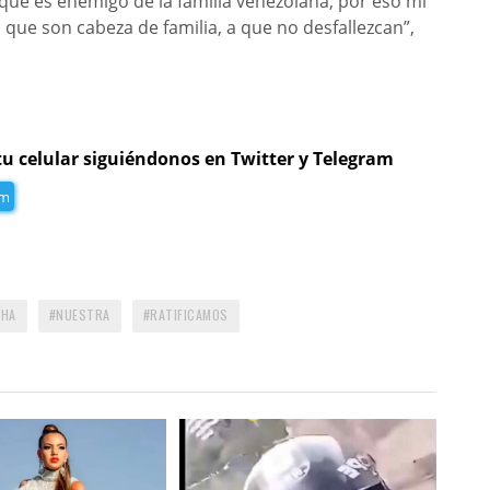
que es enemigo de la familia venezolana; por eso mi
que son cabeza de familia, a que no desfallezcan”,
tu celular siguiéndonos en Twitter y Telegram
am
CHA
NUESTRA
RATIFICAMOS