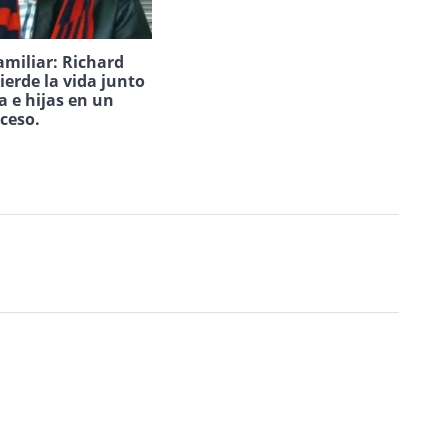
amiliar: Richard
ierde la vida junto
a e hijas en un
uceso.