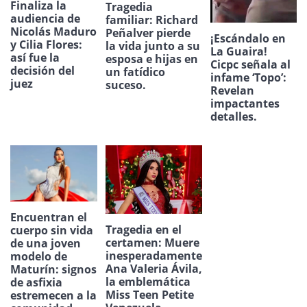
Finaliza la
Tragedia
audiencia de
familiar: Richard
Nicolás Maduro
Peñalver pierde
¡Escándalo en
y Cilia Flores:
la vida junto a su
La Guaira!
así fue la
esposa e hijas en
Cicpc señala al
decisión del
un fatídico
infame ‘Topo’:
juez
suceso.
Revelan
impactantes
detalles.
Encuentran el
Tragedia en el
cuerpo sin vida
certamen: Muere
de una joven
inesperadamente
modelo de
Ana Valeria Ávila,
Maturín: signos
la emblemática
de asfixia
Miss Teen Petite
estremecen a la