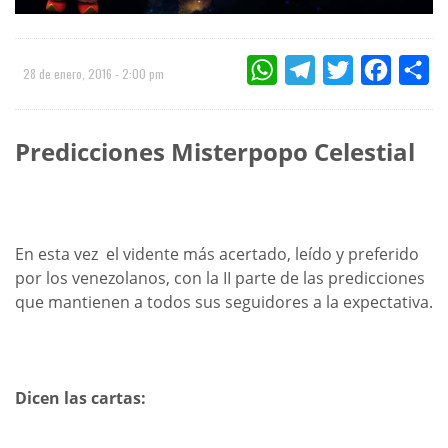
WHATSAPP
TELEGRAM
TWITTER
FACEBOO
CO
28 de enero, 2016 - 2:00 pm
Predicciones Misterpopo Celestial
En esta vez el vidente más acertado, leído y preferido
por los venezolanos, con la II parte de las predicciones
que mantienen a todos sus seguidores a la expectativa.
Dicen las cartas: