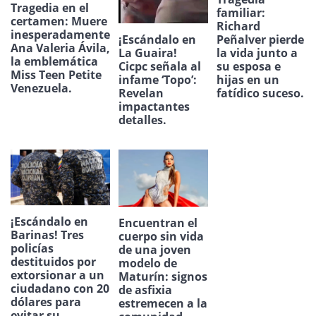
Tragedia en el
familiar:
certamen: Muere
Richard
inesperadamente
¡Escándalo en
Peñalver pierde
Ana Valeria Ávila,
La Guaira!
la vida junto a
la emblemática
Cicpc señala al
su esposa e
Miss Teen Petite
infame ‘Topo’:
hijas en un
Venezuela.
Revelan
fatídico suceso.
impactantes
detalles.
¡Escándalo en
Encuentran el
Barinas! Tres
cuerpo sin vida
policías
de una joven
destituidos por
modelo de
extorsionar a un
Maturín: signos
ciudadano con 20
de asfixia
dólares para
estremecen a la
evitar su