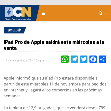
TECNOLOGÍA
iPad Pro de Apple saldrá este miércoles a la
venta
WHATSAPP
TELEGRAM
TWITTER
FACEBOO
CO
9 de noviembre, 2015 - 1:22 pm
Apple informó que su iPad Pro estará disponible a
partir de este miércoles 11 de noviembre para pedidos
en Internet y llegará a los comercios en las próximas
semanas.
La tableta de 12,9 pulgadas, que se venderá desde 799