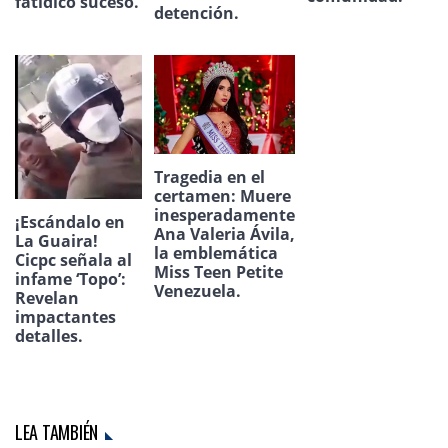
fatídico suceso.
detención.
Tragedia en el
certamen: Muere
inesperadamente
¡Escándalo en
Ana Valeria Ávila,
La Guaira!
la emblemática
Cicpc señala al
Miss Teen Petite
infame ‘Topo’:
Venezuela.
Revelan
impactantes
detalles.
LEA TAMBIÉN