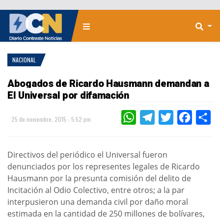
NACIONAL
Abogados de Ricardo Hausmann demandan a
El Universal por difamación
WHATSAPP
TELEGRAM
TWITTER
FACEBOO
CO
25 de noviembre, 2015 - 5:52 pm
Directivos del periódico el Universal fueron
denunciados por los representes legales de Ricardo
Hausmann por la presunta comisión del delito de
Incitación al Odio Colectivo, entre otros; a la par
interpusieron una demanda civil por daño moral
estimada en la cantidad de 250 millones de bolívares,