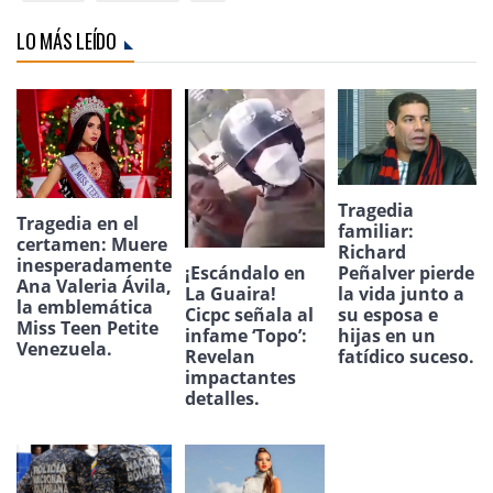
LO MÁS LEÍDO
Tragedia
Tragedia en el
familiar:
certamen: Muere
Richard
inesperadamente
¡Escándalo en
Peñalver pierde
Ana Valeria Ávila,
La Guaira!
la vida junto a
la emblemática
Cicpc señala al
su esposa e
Miss Teen Petite
infame ‘Topo’:
hijas en un
Venezuela.
Revelan
fatídico suceso.
impactantes
detalles.