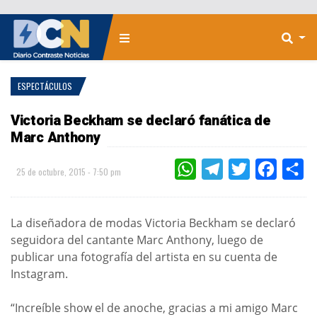
ESPECTÁCULOS
Victoria Beckham se declaró fanática de
Marc Anthony
WHATSAPP
TELEGRAM
TWITTER
FACEBOO
CO
25 de octubre, 2015 - 7:50 pm
La diseñadora de modas Victoria Beckham se declaró
seguidora del cantante Marc Anthony, luego de
publicar una fotografía del artista en su cuenta de
Instagram.
“Increíble show el de anoche, gracias a mi amigo Marc