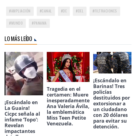
AMPLIACIÓN
CANAL
DE
DEL
FILTRACIONES
MUNDO
PANAMA
LO MÁS LEÍDO
¡Escándalo en
Barinas! Tres
Tragedia en el
policías
certamen: Muere
destituidos por
inesperadamente
¡Escándalo en
extorsionar a
Ana Valeria Ávila,
La Guaira!
un ciudadano
la emblemática
Cicpc señala al
con 20 dólares
Miss Teen Petite
infame ‘Topo’:
para evitar su
Venezuela.
Revelan
detención.
impactantes