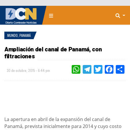
MUNDO
,
PANAMÁ
Ampliación del canal de Panamá, con
filtraciones
WHATSAPP
TELEGRAM
TWITTER
FACEBOO
CO
30 de octubre, 2015 - 6:44 pm
La apertura en abril de la expansión del canal de
Panamá, prevista inicialmente para 2014 y cuyo costo