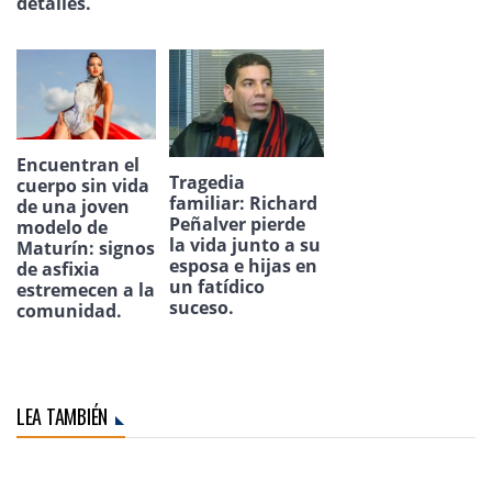
detalles.
Encuentran el
Tragedia
cuerpo sin vida
familiar: Richard
de una joven
Peñalver pierde
modelo de
la vida junto a su
Maturín: signos
esposa e hijas en
de asfixia
un fatídico
estremecen a la
suceso.
comunidad.
LEA TAMBIÉN