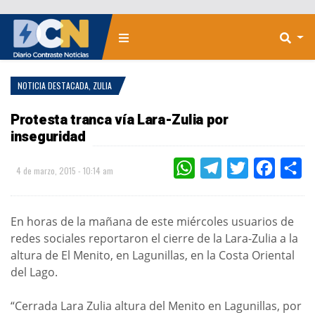
NOTICIA DESTACADA
,
ZULIA
Protesta tranca vía Lara-Zulia por
inseguridad
WHATSAPP
TELEGRAM
TWITTER
FACEBOO
CO
4 de marzo, 2015 - 10:14 am
En horas de la mañana de este miércoles usuarios de
redes sociales reportaron el cierre de la Lara-Zulia a la
altura de El Menito, en Lagunillas, en la Costa Oriental
del Lago.
“Cerrada Lara Zulia altura del Menito en Lagunillas, por