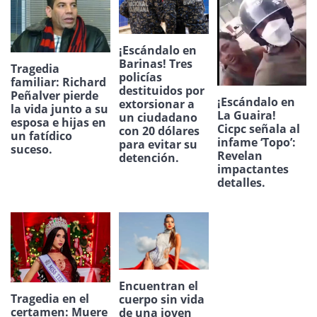
¡Escándalo en
Barinas! Tres
Tragedia
policías
familiar: Richard
destituidos por
Peñalver pierde
¡Escándalo en
extorsionar a
la vida junto a su
La Guaira!
un ciudadano
esposa e hijas en
Cicpc señala al
con 20 dólares
un fatídico
infame ‘Topo’:
para evitar su
suceso.
Revelan
detención.
impactantes
detalles.
Encuentran el
Tragedia en el
cuerpo sin vida
certamen: Muere
de una joven