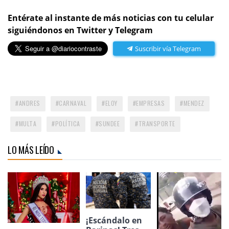
Entérate al instante de más noticias con tu celular
siguiéndonos en Twitter y Telegram
Suscribir vía Telegram
ANDRES
CARNAVAL
ELOY
EMPRESAS
MENDEZ
MULTA
POLÍTICA
SUNDEE
TRANSPORTE
LO MÁS LEÍDO
¡Escándalo en