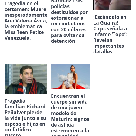
Barinas! Tres
Tragedia en el
policías
certamen: Muere
destituidos por
inesperadamente
¡Escándalo en
extorsionar a
Ana Valeria Ávila,
La Guaira!
un ciudadano
la emblemática
Cicpc señala al
con 20 dólares
Miss Teen Petite
infame ‘Topo’:
para evitar su
Venezuela.
Revelan
detención.
impactantes
detalles.
Encuentran el
Tragedia
cuerpo sin vida
familiar: Richard
de una joven
Peñalver pierde
modelo de
la vida junto a su
Maturín: signos
esposa e hijas en
de asfixia
un fatídico
estremecen a la
suceso.