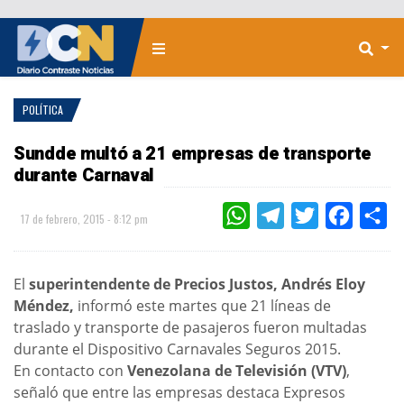
POLÍTICA
Sundde multó a 21 empresas de transporte
durante Carnaval
WHATSAPP
TELEGRAM
TWITTER
FACEBOO
CO
17 de febrero, 2015 - 8:12 pm
El
superintendente de Precios Justos, Andrés Eloy
Méndez,
informó este martes que 21 líneas de
traslado y transporte de pasajeros fueron multadas
durante el Dispositivo Carnavales Seguros 2015.
En contacto con
Venezolana de Televisión (VTV)
,
señaló que entre las empresas destaca Expresos