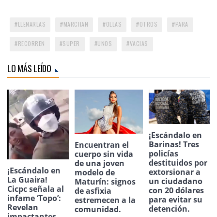
LLENARLAS
MARCHAN
OLLAS
OTROS
PARA
RECORREN
SUPER
UNOS
VACIAS
LO MÁS LEÍDO
¡Escándalo en
Barinas! Tres
Encuentran el
policías
cuerpo sin vida
destituidos por
de una joven
¡Escándalo en
extorsionar a
modelo de
La Guaira!
un ciudadano
Maturín: signos
Cicpc señala al
con 20 dólares
de asfixia
infame ‘Topo’:
para evitar su
estremecen a la
Revelan
detención.
comunidad.
impactantes