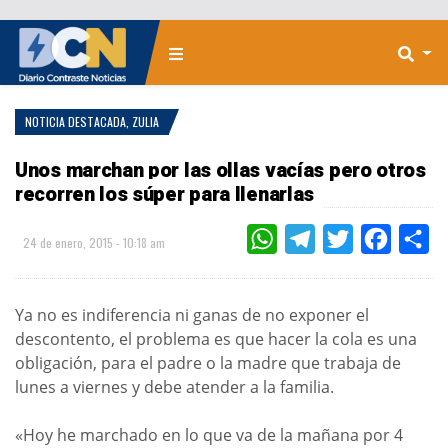
NOTICIA DESTACADA
,
ZULIA
Unos marchan por las ollas vacías pero otros
recorren los súper para llenarlas
WHATSAPP
TELEGRAM
TWITTER
FACEBOO
CO
24 de enero, 2015 - 10:18 am
Ya no es indiferencia ni ganas de no exponer el
descontento, el problema es que hacer la cola es una
obligación, para el padre o la madre que trabaja de
lunes a viernes y debe atender a la familia.
«Hoy he marchado en lo que va de la mañana por 4