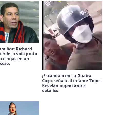
amiliar: Richard
ierde la vida junto
a e hijas en un
uceso.
¡Escándalo en La Guaira!
Cicpc señala al infame ‘Topo’:
Revelan impactantes
detalles.