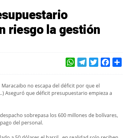
resupuestario
 riesgo la gestión
WHATSAPP
TELEGRAM
TWITTER
FACEBOOK
COMPAR
 Maracaibo no escapa del déficit por que el
(…) Aseguró que déficit presupuestario empieza a
u despacho sobrepasa los 600 millones de bolívares,
 pago del personal.
ado a 50 dólares el barril, en realidad solo reciben