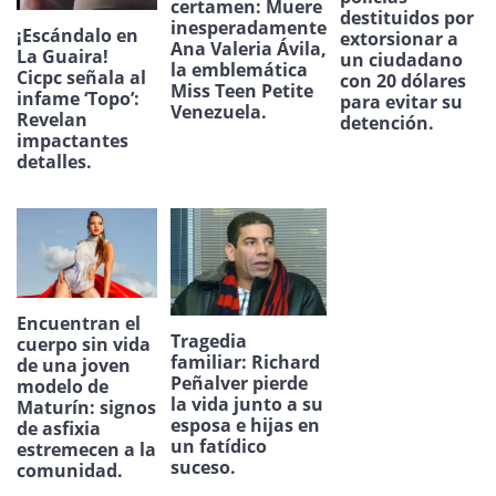
certamen: Muere
destituidos por
inesperadamente
¡Escándalo en
extorsionar a
Ana Valeria Ávila,
La Guaira!
un ciudadano
la emblemática
Cicpc señala al
con 20 dólares
Miss Teen Petite
infame ‘Topo’:
para evitar su
Venezuela.
Revelan
detención.
impactantes
detalles.
Encuentran el
Tragedia
cuerpo sin vida
familiar: Richard
de una joven
Peñalver pierde
modelo de
la vida junto a su
Maturín: signos
esposa e hijas en
de asfixia
un fatídico
estremecen a la
suceso.
comunidad.