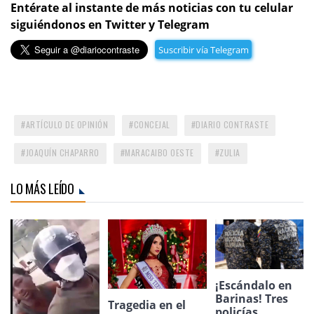
Entérate al instante de más noticias con tu celular
siguiéndonos en Twitter y Telegram
Suscribir vía Telegram
ARTÍCULO DE OPINIÓN
CONCEJAL
DIARIO CONTRASTE
JOAQUÍN CHAPARRO
MARACAIBO OESTE
ZULIA
LO MÁS LEÍDO
¡Escándalo en
Barinas! Tres
Tragedia en el
policías