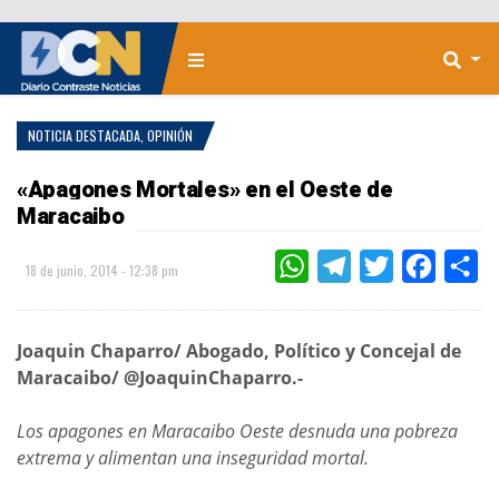
NOTICIA DESTACADA
,
OPINIÓN
«Apagones Mortales» en el Oeste de
Maracaibo
WHATSAPP
TELEGRAM
TWITTER
FACEBOO
CO
18 de junio, 2014 - 12:38 pm
Joaquin Chaparro/ Abogado, Político y Concejal de
Maracaibo/ @JoaquinChaparro.-
Los apagones en Maracaibo Oeste desnuda una pobreza
extrema y alimentan una inseguridad mortal.