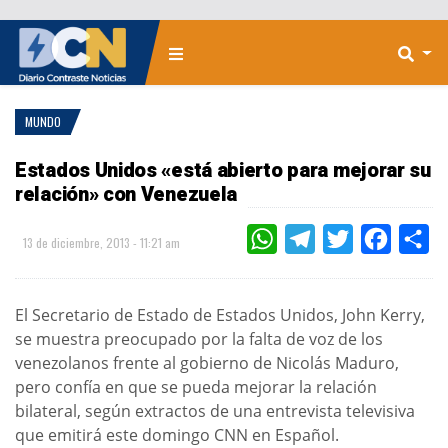
MUNDO
Estados Unidos «está abierto para mejorar su
relación» con Venezuela
WHATSAPP
TELEGRAM
TWITTER
FACEBOO
CO
13 de diciembre, 2013 - 11:21 am
El Secretario de Estado de Estados Unidos, John Kerry,
se muestra preocupado por la falta de voz de los
venezolanos frente al gobierno de Nicolás Maduro,
pero confía en que se pueda mejorar la relación
bilateral, según extractos de una entrevista televisiva
que emitirá este domingo CNN en Español.