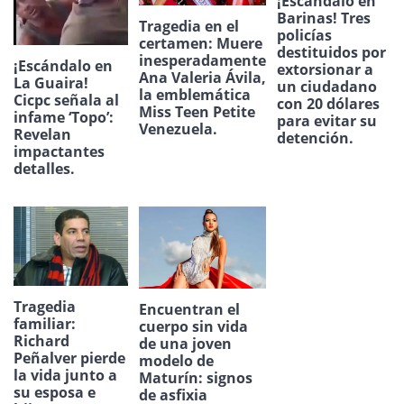
¡Escándalo en
Barinas! Tres
Tragedia en el
policías
certamen: Muere
destituidos por
inesperadamente
¡Escándalo en
extorsionar a
Ana Valeria Ávila,
La Guaira!
un ciudadano
la emblemática
Cicpc señala al
con 20 dólares
Miss Teen Petite
infame ‘Topo’:
para evitar su
Venezuela.
Revelan
detención.
impactantes
detalles.
Tragedia
Encuentran el
familiar:
cuerpo sin vida
Richard
de una joven
Peñalver pierde
modelo de
la vida junto a
Maturín: signos
su esposa e
de asfixia