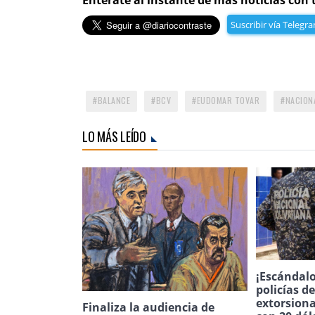
Suscribir vía Telegr
BALANCE
BCV
EUDOMAR TOVAR
NACION
LO MÁS LEÍDO
¡Escándalo
policías d
extorsion
Finaliza la audiencia de