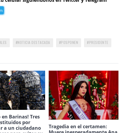
am
ALES
NOTICIA DESTACADA
POSPONEN
PRESIDENTE
 en Barinas! Tres
estituidos por
Tragedia en el certamen:
ar a un ciudadano
Muere inesperadamente Ana