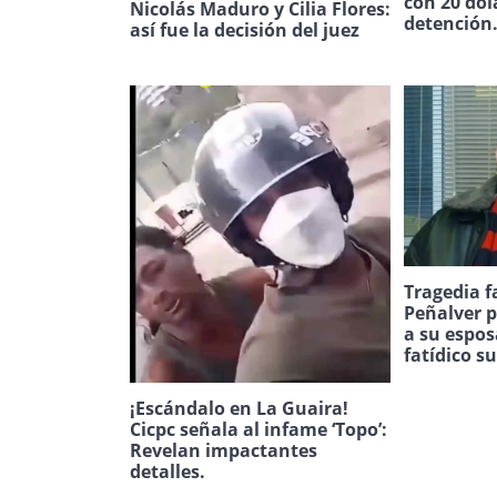
con 20 dól
Nicolás Maduro y Cilia Flores:
detención
así fue la decisión del juez
Tragedia f
Peñalver p
a su espos
fatídico s
¡Escándalo en La Guaira!
Cicpc señala al infame ‘Topo’:
Revelan impactantes
detalles.