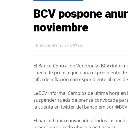
BCV pospone anunc
noviembre
19 de diciembre, 2013 - 10:09 am
El Banco Central de Venezuela (BCV) inform
rueda de prensa que daría el presidente de 
cifra de inflación correspondiente al mes d
«#BCV informa: Cambios de última hora en la
suspender rueda de prensa convocada para h
la cuenta en twitter del banco emisor @BC
El banco había convocado a todos los medi
prensa en su sede ubicada en Caracas.