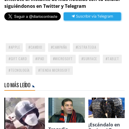
siguiéndonos en Twitter y Telegram
Suscribir vía Telegram
APPLE
CAMBIO
CAMPAÑA
ESTRATEGIA
GIFT CARD
IPAD
MICROSOFT
SURFACE
TABLET
TECNOLOGÍA
TIENDA MICROSOFT
LO MÁS LEÍDO
¡Escándalo en