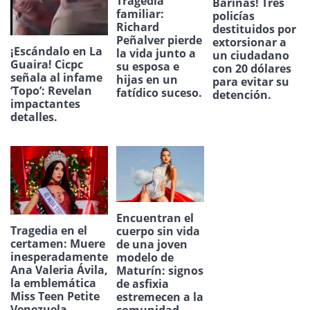
Tragedia
Barinas! Tres
familiar:
policías
Richard
destituidos por
Peñalver pierde
extorsionar a
¡Escándalo en La
la vida junto a
un ciudadano
Guaira! Cicpc
su esposa e
con 20 dólares
señala al infame
hijas en un
para evitar su
‘Topo’: Revelan
fatídico suceso.
detención.
impactantes
detalles.
Encuentran el
Tragedia en el
cuerpo sin vida
certamen: Muere
de una joven
inesperadamente
modelo de
Ana Valeria Ávila,
Maturín: signos
la emblemática
de asfixia
Miss Teen Petite
estremecen a la
Venezuela.