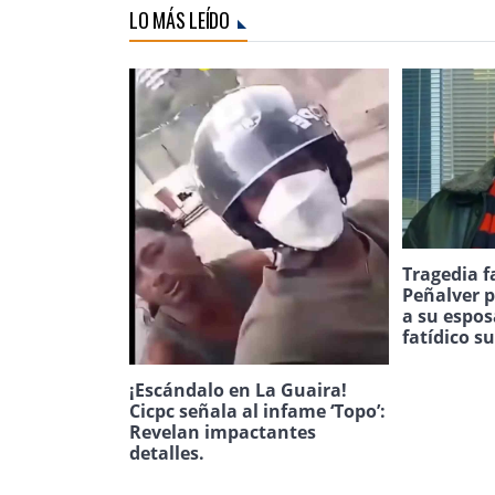
LO MÁS LEÍDO
Tragedia f
Peñalver p
a su espos
fatídico s
¡Escándalo en La Guaira!
Cicpc señala al infame ‘Topo’:
Revelan impactantes
detalles.