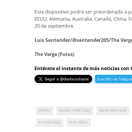
Este dispositivo podrá ser preordenado a pa
EEUU, Alemania, Australia, Canadá, China, Fr
20 de septiembre.
Luis Santander/@santander205/The Verg
The Verge (Fotos)
Entérate al instante de más noticias con 
Suscribir vía Telegr
APPLE
CARACTERÍSTICAS
DISPONIBILIDAD
TECNOLOGÍA
THE VERGE