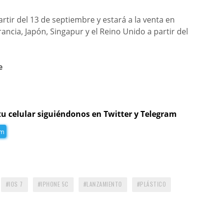
rtir del 13 de septiembre y estará a la venta en
ancia, Japón, Singapur y el Reino Unido a partir del
e
tu celular siguiéndonos en Twitter y Telegram
am
IOS 7
IPHONE 5C
LANZAMIENTO
PLÁSTICO