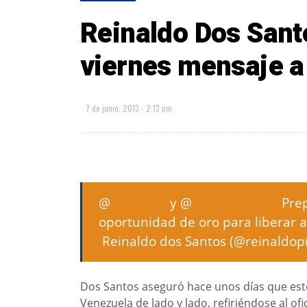
Reinaldo Dos Sant
viernes mensaje a
7 de junio, 2013 - 2:13 pm
@
hcapriles
y @
leopoldolopez
Prep
oportunidad de oro para liberar a 
 Reinaldo dos Santos (@reinaldop
Dos Santos aseguró hace unos días que este 
Venezuela de lado y lado, refiriéndose al ofi