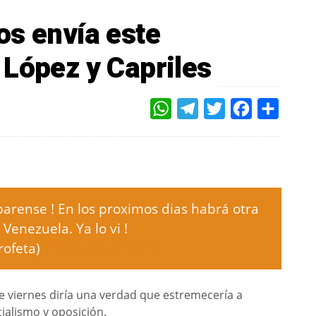
os envía este
 López y Capriles
WHATSAPP
TELEGRAM
TWITTER
FACEBOOK
COMPAR
arense ! En los proximos dias habrá otra
Venezuela. Ya lo vi !
rofeta)
7 de junio de 2013
viernes diría una verdad que estremecería a
cialismo y oposición.