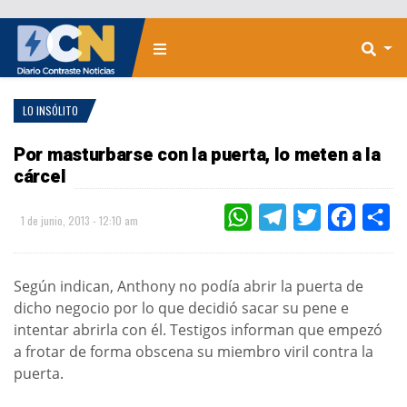
LO INSÓLITO
Por masturbarse con la puerta, lo meten a la
cárcel
WHATSAPP
TELEGRAM
TWITTER
FACEBOO
CO
1 de junio, 2013 - 12:10 am
Según indican, Anthony no podía abrir la puerta de
dicho negocio por lo que decidió sacar su pene e
intentar abrirla con él. Testigos informan que empezó
a frotar de forma obscena su miembro viril contra la
puerta.