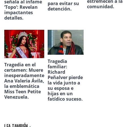
estremecen a la
señala al infame
para evitar su
comunidad.
‘Topo’: Revelan
detención.
impactantes
detalles.
Tragedia
Tragedia en el
familiar:
certamen: Muere
Richard
inesperadamente
Peñalver pierde
Ana Valeria Ávila,
la vida junto a
la emblemática
su esposa e
Miss Teen Petite
hijas en un
Venezuela.
fatídico suceso.
LEA TAMBIÉN