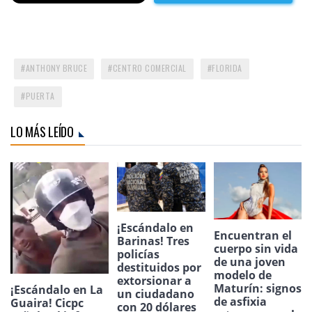
ANTHONY BRUCE
CENTRO COMERCIAL
FLORIDA
PUERTA
LO MÁS LEÍDO
¡Escándalo en
Encuentran el
Barinas! Tres
cuerpo sin vida
policías
de una joven
destituidos por
modelo de
extorsionar a
Maturín: signos
¡Escándalo en La
un ciudadano
de asfixia
Guaira! Cicpc
con 20 dólares