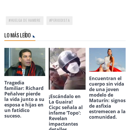
HUELGA DE HAMBRE
PERIODISTA
LO MÁS LEÍDO
Encuentran el
Tragedia
cuerpo sin vida
familiar: Richard
de una joven
Peñalver pierde
modelo de
¡Escándalo en
la vida junto a su
Maturín: signos
La Guaira!
esposa e hijas en
de asfixia
Cicpc señala al
un fatídico
estremecen a la
infame ‘Topo’:
suceso.
comunidad.
Revelan
impactantes
detalles.