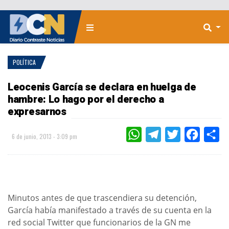
POLÍTICA
Leocenis García se declara en huelga de
hambre: Lo hago por el derecho a
expresarnos
WHATSAPP
TELEGRAM
TWITTER
FACEBOO
CO
6 de junio, 2013 - 3:09 pm
Minutos antes de que trascendiera su detención,
García había manifestado a través de su cuenta en la
red social Twitter que funcionarios de la GN me