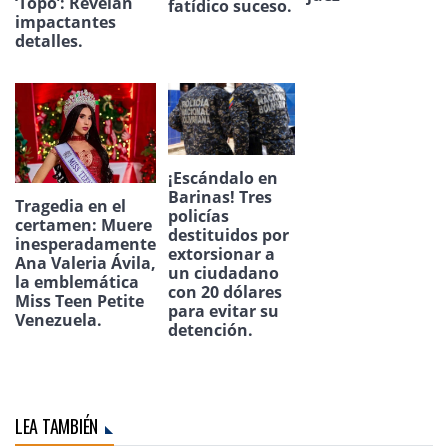
‘Topo’: Revelan
fatídico suceso.
impactantes
detalles.
¡Escándalo en
Barinas! Tres
Tragedia en el
policías
certamen: Muere
destituidos por
inesperadamente
extorsionar a
Ana Valeria Ávila,
un ciudadano
la emblemática
con 20 dólares
Miss Teen Petite
para evitar su
Venezuela.
detención.
LEA TAMBIÉN