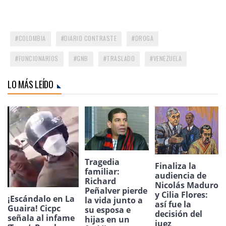
COLOMBIA
DIARIO CONTRASTE
DROGA
FUNCIONARIOS
GNB
TRASLADO
VENEZUELA
LO MÁS LEÍDO
Tragedia
Finaliza la
familiar:
audiencia de
Richard
Nicolás Maduro
Peñalver pierde
y Cilia Flores:
¡Escándalo en La
la vida junto a
así fue la
Guaira! Cicpc
su esposa e
decisión del
señala al infame
hijas en un
juez