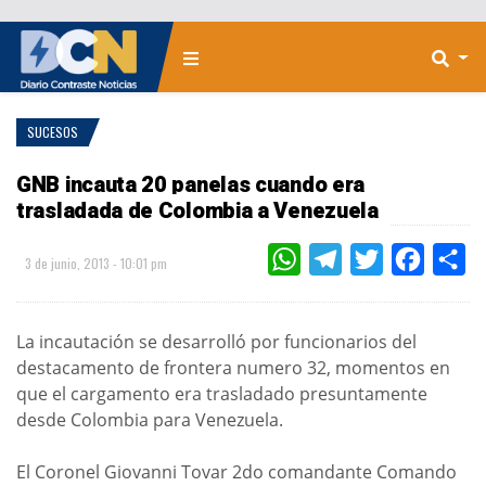
SUCESOS
GNB incauta 20 panelas cuando era
trasladada de Colombia a Venezuela
WHATSAPP
TELEGRAM
TWITTER
FACEBOO
CO
3 de junio, 2013 - 10:01 pm
La incautación se desarrolló por funcionarios del
destacamento de frontera numero 32, momentos en
que el cargamento era trasladado presuntamente
desde Colombia para Venezuela.
El Coronel Giovanni Tovar 2do comandante Comando