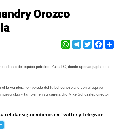
andry Orozco
la
WHATSAPP
TELEGRAM
TWITTER
FACEBOOK
COMPAR
ocediente del equipo petrolero Zulia FC, donde apenas jugó siete
n el la venidera temporada del fútbol venezolano con el equipo
 nuevo club y también en su carrera dijo Mike Schüssler, director
tu celular siguiéndonos en Twitter y Telegram
am