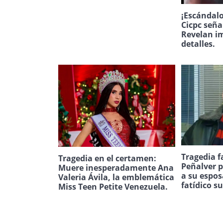
¡Escándalo
Cicpc seña
Revelan i
detalles.
Tragedia f
Tragedia en el certamen:
Peñalver p
Muere inesperadamente Ana
a su espos
Valeria Ávila, la emblemática
fatídico s
Miss Teen Petite Venezuela.