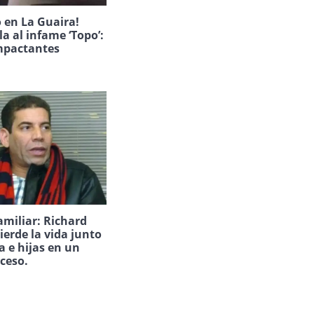
 en La Guaira!
la al infame ‘Topo’:
mpactantes
amiliar: Richard
ierde la vida junto
a e hijas en un
uceso.