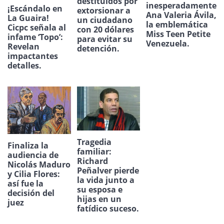
destituidos por
inesperadamente
¡Escándalo en
extorsionar a
Ana Valeria Ávila,
La Guaira!
un ciudadano
la emblemática
Cicpc señala al
con 20 dólares
Miss Teen Petite
infame ‘Topo’:
para evitar su
Venezuela.
Revelan
detención.
impactantes
detalles.
Tragedia
Finaliza la
familiar:
audiencia de
Richard
Nicolás Maduro
Peñalver pierde
y Cilia Flores:
la vida junto a
así fue la
su esposa e
decisión del
hijas en un
juez
fatídico suceso.