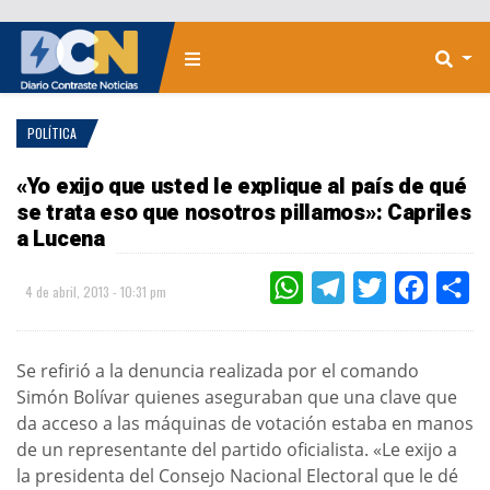
POLÍTICA
«Yo exijo que usted le explique al país de qué
se trata eso que nosotros pillamos»: Capriles
a Lucena
WHATSAPP
TELEGRAM
TWITTER
FACEBOO
CO
4 de abril, 2013 - 10:31 pm
Se refirió a la denuncia realizada por el comando
Simón Bolívar quienes aseguraban que una clave que
da acceso a las máquinas de votación estaba en manos
de un representante del partido oficialista. «Le exijo a
la presidenta del Consejo Nacional Electoral que le dé