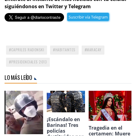
siguiéndonos en Twitter y Telegram
Suscribir vía Telegram
CAPRILES RADONSKI
HABITANTES
MARACAY
PRESIDENCIALES 2013
LO MÁS LEÍDO
¡Escándalo en
Barinas! Tres
Tragedia en el
policías
certamen: Muere