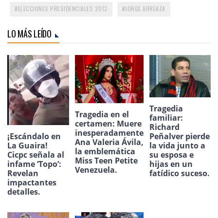
ELECCIONES PRESIDENCIALES 2013
JORGE ARREAZA
LO MÁS LEÍDO
Tragedia
Tragedia en el
familiar:
certamen: Muere
Richard
inesperadamente
¡Escándalo en
Peñalver pierde
Ana Valeria Ávila,
La Guaira!
la vida junto a
la emblemática
Cicpc señala al
su esposa e
Miss Teen Petite
infame ‘Topo’:
hijas en un
Venezuela.
Revelan
fatídico suceso.
impactantes
detalles.