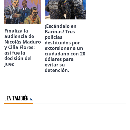
¡Escándalo en
Finaliza la
Barinas! Tres
audiencia de
policías
Nicolás Maduro
destituidos por
y Cilia Flores:
extorsionar a un
así fue la
ciudadano con 20
decisión del
dólares para
juez
evitar su
detención.
LEA TAMBIÉN