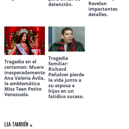
Revelan
detención.
impactantes
detalles.
Tragedia
Tragedia en el
familiar:
certamen: Muere
Richard
inesperadamente
Peñalver pierde
Ana Valeria Ávila,
la vida junto a
la emblemática
su esposa e
Miss Teen Petite
hijas en un
Venezuela.
fatídico suceso.
LEA TAMBIÉN