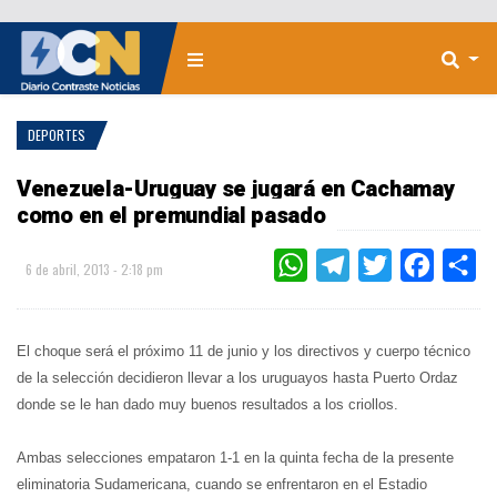
DEPORTES
Venezuela-Uruguay se jugará en Cachamay
como en el premundial pasado
WHATSAPP
TELEGRAM
TWITTER
FACEBOO
CO
6 de abril, 2013 - 2:18 pm
El choque será el próximo 11 de junio y los directivos y cuerpo técnico
de la selección decidieron llevar a los uruguayos hasta Puerto Ordaz
donde se le han dado muy buenos resultados a los criollos.
Ambas selecciones empataron 1-1 en la quinta fecha de la presente
eliminatoria Sudamericana, cuando se enfrentaron en el Estadio