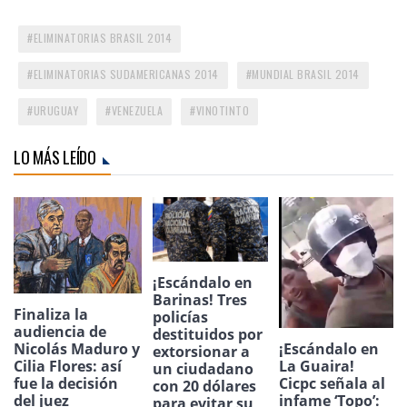
ELIMINATORIAS BRASIL 2014
ELIMINATORIAS SUDAMERICANAS 2014
MUNDIAL BRASIL 2014
URUGUAY
VENEZUELA
VINOTINTO
LO MÁS LEÍDO
¡Escándalo en
Barinas! Tres
Finaliza la
policías
audiencia de
destituidos por
Nicolás Maduro y
¡Escándalo en
extorsionar a
Cilia Flores: así
La Guaira!
un ciudadano
fue la decisión
Cicpc señala al
con 20 dólares
del juez
infame ‘Topo’:
para evitar su