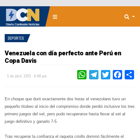
DEPORTES
Venezuela con día perfecto ante Perú en
Copa Davis
WHATSAPP
TELEGRAM
TWITTER
FACEBOO
CO
5 de abril, 2013 - 8:48 pm
En choque que duró exactamente dos horas el venezolano tuvo un
pequeño titubeo al inicio del compromiso donde perdió inclusive los tres
primero juegos del set, pero pudo recuperarse hasta llevar al set al
juego definitivo y ganarlo 7-5.
Tras recuperar la confianza el raqueta criollo dominó fácilmente el