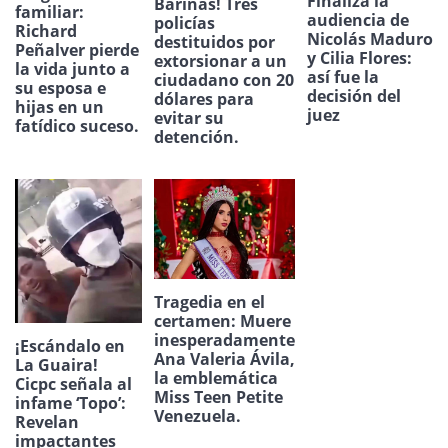
Finaliza la
Barinas! Tres
familiar:
audiencia de
policías
Richard
Nicolás Maduro
destituidos por
Peñalver pierde
y Cilia Flores:
extorsionar a un
la vida junto a
así fue la
ciudadano con 20
su esposa e
decisión del
dólares para
hijas en un
juez
evitar su
fatídico suceso.
detención.
Tragedia en el
certamen: Muere
inesperadamente
¡Escándalo en
Ana Valeria Ávila,
La Guaira!
la emblemática
Cicpc señala al
Miss Teen Petite
infame ‘Topo’:
Venezuela.
Revelan
impactantes