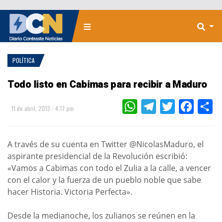
POLÍTICA
Todo listo en Cabimas para recibir a Maduro
WHATSAPP
TELEGRAM
TWITTER
FACEBOO
CO
11 de abril, 2013 - 4:17 pm
A través de su cuenta en Twitter @NicolasMaduro, el
aspirante presidencial de la Revolución escribió:
«Vamos a Cabimas con todo el Zulia a la calle, a vencer
con el calor y la fuerza de un pueblo noble que sabe
hacer Historia. Victoria Perfecta».
Desde la medianoche, los zulianos se reúnen en la