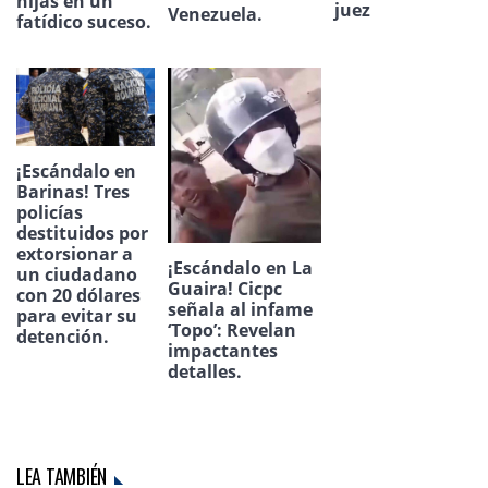
hijas en un
juez
Venezuela.
fatídico suceso.
¡Escándalo en
Barinas! Tres
policías
destituidos por
extorsionar a
¡Escándalo en La
un ciudadano
Guaira! Cicpc
con 20 dólares
señala al infame
para evitar su
‘Topo’: Revelan
detención.
impactantes
detalles.
LEA TAMBIÉN