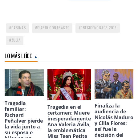
CABIMAS
DIARIO CONTRASTE
PRESIDENCIALES 2013
ZULIA
LO MÁS LEÍDO
Tragedia
Finaliza la
Tragedia en el
familiar:
audiencia de
certamen: Muere
Richard
Nicolás Maduro
inesperadamente
Peñalver pierde
y Cilia Flores:
Ana Valeria Ávila,
la vida junto a
así fue la
la emblemática
su esposa e
decisión del
Miss Teen Petite