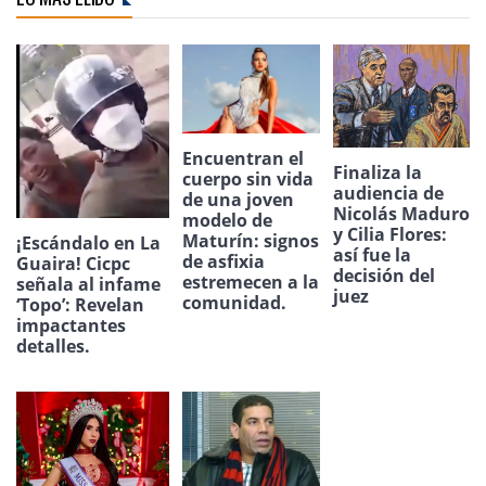
Encuentran el
Finaliza la
cuerpo sin vida
audiencia de
de una joven
Nicolás Maduro
modelo de
y Cilia Flores:
Maturín: signos
¡Escándalo en La
así fue la
de asfixia
Guaira! Cicpc
decisión del
estremecen a la
señala al infame
juez
comunidad.
‘Topo’: Revelan
impactantes
detalles.