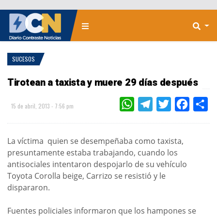
SUCESOS
Tirotean a taxista y muere 29 días después
WHATSAPP
TELEGRAM
TWITTER
FACEBOO
CO
15 de abril, 2013 - 7:56 pm
La víctima quien se desempeñaba como taxista,
presuntamente estaba trabajando, cuando los
antisociales intentaron despojarlo de su vehículo
Toyota Corolla beige, Carrizo se resistió y le
dispararon.
Fuentes policiales informaron que los hampones se