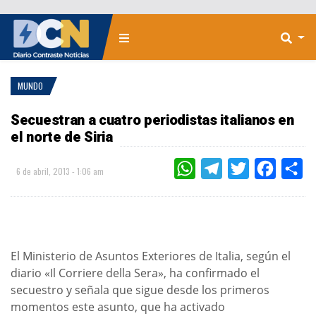
MUNDO
Secuestran a cuatro periodistas italianos en
el norte de Siria
WHATSAPP
TELEGRAM
TWITTER
FACEBOO
CO
6 de abril, 2013 - 1:06 am
El Ministerio de Asuntos Exteriores de Italia, según el
diario «Il Corriere della Sera», ha confirmado el
secuestro y señala que sigue desde los primeros
momentos este asunto, que ha activado