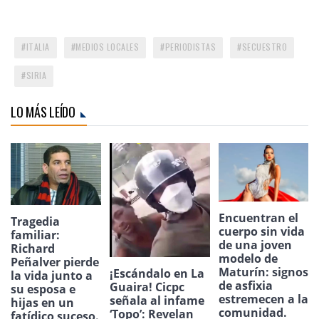
ITALIA
MEDIOS LOCALES
PERIODISTAS
SECUESTRO
SIRIA
LO MÁS LEÍDO
Encuentran el
Tragedia
cuerpo sin vida
familiar:
de una joven
Richard
modelo de
Peñalver pierde
Maturín: signos
¡Escándalo en La
la vida junto a
de asfixia
Guaira! Cicpc
su esposa e
estremecen a la
señala al infame
hijas en un
comunidad.
‘Topo’: Revelan
fatídico suceso.