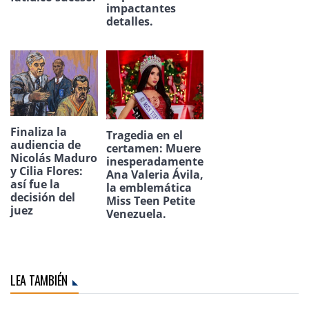
impactantes
detalles.
Finaliza la
Tragedia en el
audiencia de
certamen: Muere
Nicolás Maduro
inesperadamente
y Cilia Flores:
Ana Valeria Ávila,
así fue la
la emblemática
decisión del
Miss Teen Petite
juez
Venezuela.
LEA TAMBIÉN