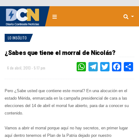
LO INSÓLITO
¿Sabes que tiene el morral de Nicolás?
WHATSAPP
TELEGRAM
TWITTER
FACEBOO
CO
6 de abril, 2013 - 5:17 pm
Pero ¿Sabe usted que contiene este morral? En una alocución en el
estado Mérida, enmarcada en la campaña presidencial de cara a las
elecciones del 14 de abril el morral fue abierto, para dar a conocer su
contenido.
Vamos a abrir el morral porque aquí no hay secretos, en primer lugar
aquí dentro tenemos el Plan de la Patria dejado por nuestro