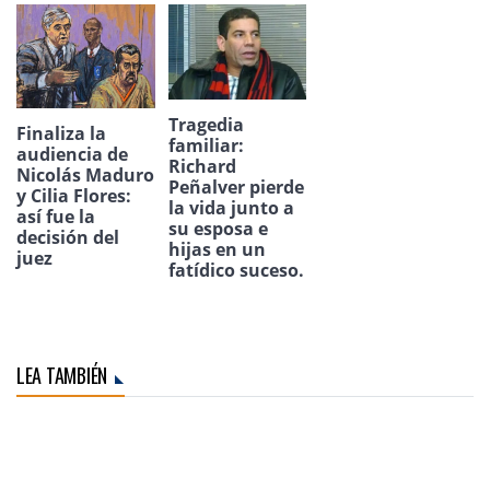
Tragedia
Finaliza la
familiar:
audiencia de
Richard
Nicolás Maduro
Peñalver pierde
y Cilia Flores:
la vida junto a
así fue la
su esposa e
decisión del
hijas en un
juez
fatídico suceso.
LEA TAMBIÉN