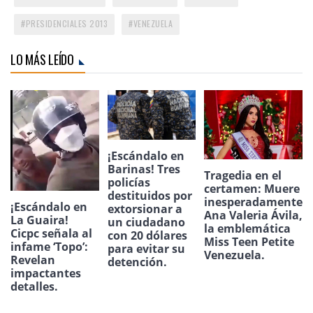
PRESIDENCIALES 2013
VENEZUELA
LO MÁS LEÍDO
¡Escándalo en
Barinas! Tres
Tragedia en el
policías
certamen: Muere
destituidos por
inesperadamente
¡Escándalo en
extorsionar a
Ana Valeria Ávila,
La Guaira!
un ciudadano
la emblemática
Cicpc señala al
con 20 dólares
Miss Teen Petite
infame ‘Topo’:
para evitar su
Venezuela.
Revelan
detención.
impactantes
detalles.