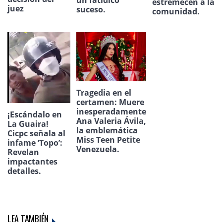
un fatídico
estremecen a la
juez
suceso.
comunidad.
Tragedia en el
certamen: Muere
inesperadamente
¡Escándalo en
Ana Valeria Ávila,
La Guaira!
la emblemática
Cicpc señala al
Miss Teen Petite
infame ‘Topo’:
Venezuela.
Revelan
impactantes
detalles.
LEA TAMBIÉN