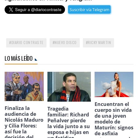
Suscribir vía Telegram
DIARIO CONTRASTE
NUEVO DISCO
RICKY MARTIN
LO MÁS LEÍDO
Encuentran el
Finaliza la
Tragedia
cuerpo sin vida
audiencia de
familiar: Richard
de una joven
Nicolás Maduro
Peñalver pierde
modelo de
y Cilia Flores:
la vida junto a su
Maturín: signos
así fue la
esposa e hijas en
de asfixia
decisión del