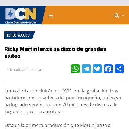
ESPECTÁCULOS
Ricky Martin lanza un disco de grandes
éxitos
WHATSAPP
TELEGRAM
TWITTER
FACEBOO
CO
3 de abril, 2013 - 3:36 pm
Junto al disco incluirán un DVD con la grabación tras
bastidores de los videos del puertorriqueño, quien ya
ha logrado vender más de 70 millones de discos a lo
largo de su carrera exitosa.
Esta es la primera producción que Martin lanza al