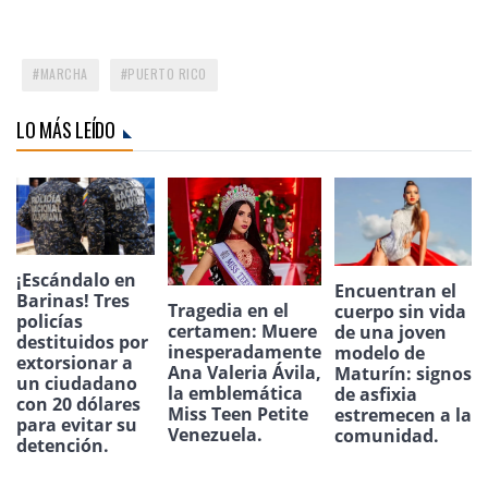
MARCHA
PUERTO RICO
LO MÁS LEÍDO
¡Escándalo en
Encuentran el
Barinas! Tres
Tragedia en el
cuerpo sin vida
policías
certamen: Muere
de una joven
destituidos por
inesperadamente
modelo de
extorsionar a
Ana Valeria Ávila,
Maturín: signos
un ciudadano
la emblemática
de asfixia
con 20 dólares
Miss Teen Petite
estremecen a la
para evitar su
Venezuela.
comunidad.
detención.