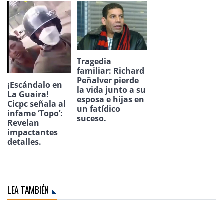
Tragedia
familiar: Richard
Peñalver pierde
¡Escándalo en
la vida junto a su
La Guaira!
esposa e hijas en
Cicpc señala al
un fatídico
infame ‘Topo’:
suceso.
Revelan
impactantes
detalles.
LEA TAMBIÉN