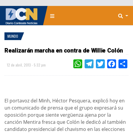
MUNDO
Realizarán marcha en contra de Willie Colón
WHATSAPP
TELEGRAM
TWITTER
FACEBOO
CO
12 de abril, 2013 - 5:32 pm
El portavoz del Minh, Héctor Pesquera, explicó hoy en
un comunicado de prensa que el grupo expresará su
oposición porque siente vergüenza ajena por la
canción Mentira fresca que Colón le dedicó al también
candidato presidencial del chavismo en las elecciones