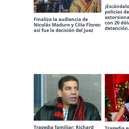
¡Escándalo
policías d
extorsion
Finaliza la audiencia de
con 20 dól
Nicolás Maduro y Cilia Flores:
detención
así fue la decisión del juez
Tragedia familiar: Richard
Tragedia e