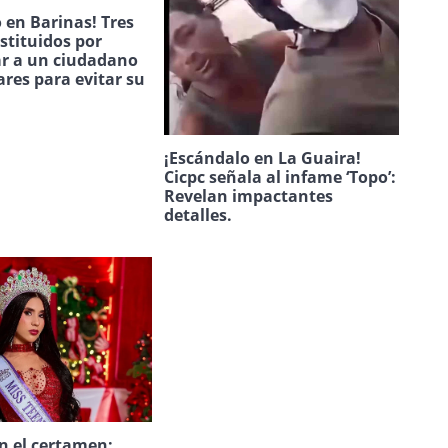
 en Barinas! Tres
estituidos por
ar a un ciudadano
ares para evitar su
.
¡Escándalo en La Guaira!
Cicpc señala al infame ‘Topo’:
Revelan impactantes
detalles.
n el certamen: