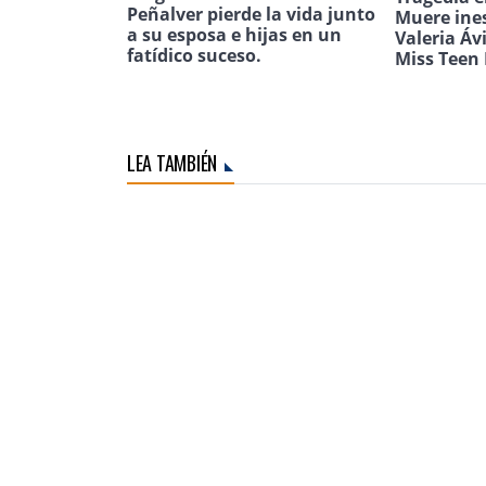
Peñalver pierde la vida junto
Muere ine
a su esposa e hijas en un
Valeria Áv
fatídico suceso.
Miss Teen 
LEA TAMBIÉN