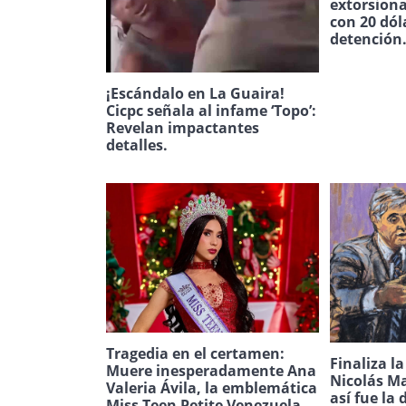
extorsion
con 20 dól
detención
¡Escándalo en La Guaira!
Cicpc señala al infame ‘Topo’:
Revelan impactantes
detalles.
Tragedia en el certamen:
Finaliza l
Muere inesperadamente Ana
Nicolás Ma
Valeria Ávila, la emblemática
así fue la 
Miss Teen Petite Venezuela.