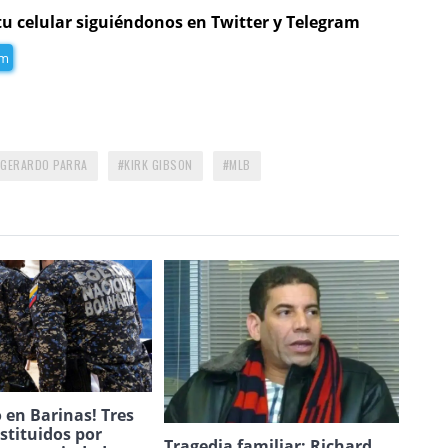
tu celular siguiéndonos en Twitter y Telegram
am
GERARDO PARRA
KIRK GIBSON
MLB
 en Barinas! Tres
estituidos por
Tragedia familiar: Richard