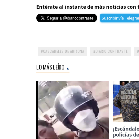
Entérate al instante de más noticias con 
Suscribir vía Telegr
CASCABELES DE ARIZONA
DIARIO CONTRASTE
LO MÁS LEÍDO
¡Escándalo
policías d