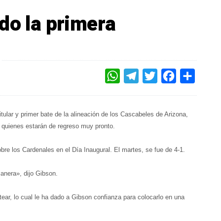
do la primera
WHATSAPP
TELEGRAM
TWITTER
FACEBOOK
COMPAR
itular y primer bate de la alineación de los Cascabeles de Arizona,
 quienes estarán de regreso muy pronto.
obre los Cardenales en el Día Inaugural. El martes, se fue de 4-1.
manera», dijo Gibson.
ear, lo cual le ha dado a Gibson confianza para colocarlo en una