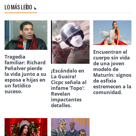
LO MÁS LEÍDO
Encuentran el
Tragedia
cuerpo sin vida
familiar: Richard
de una joven
Peñalver pierde
modelo de
¡Escándalo en
la vida junto a su
Maturín: signos
La Guaira!
esposa e hijas en
de asfixia
Cicpc señala al
un fatídico
estremecen a la
infame ‘Topo’:
suceso.
comunidad.
Revelan
impactantes
detalles.