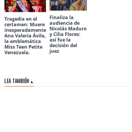
Finaliza la
Tragedia en el
audiencia de
certamen: Muere
Nicolás Maduro
inesperadamente
y Cilia Flores:
Ana Valeria Ávila,
así fue la
la emblemática
decisión del
Miss Teen Petite
juez
Venezuela.
LEA TAMBIÉN