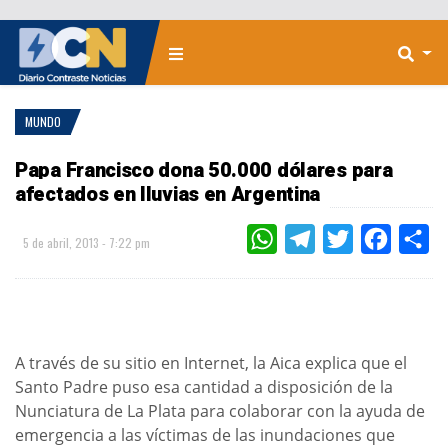
MUNDO
Papa Francisco dona 50.000 dólares para
afectados en lluvias en Argentina
WHATSAPP
TELEGRAM
TWITTER
FACEBOO
CO
5 de abril, 2013 - 7:22 pm
A través de su sitio en Internet, la Aica explica que el
Santo Padre puso esa cantidad a disposición de la
Nunciatura de La Plata para colaborar con la ayuda de
emergencia a las víctimas de las inundaciones que