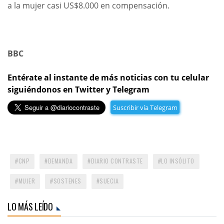
a la mujer casi US$8.000 en compensación.
BBC
Entérate al instante de más noticias con tu celular
siguiéndonos en Twitter y Telegram
Suscribir vía Telegram
CNP
DEMANDA
DIARIO CONTRASTE
LO INSÓLITO
MUJER
SOSTENES
SUECIA
LO MÁS LEÍDO