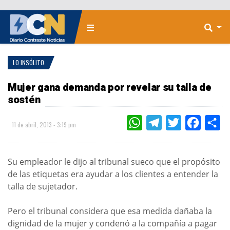
LO INSÓLITO
Mujer gana demanda por revelar su talla de
sostén
WHATSAPP
TELEGRAM
TWITTER
FACEBOO
CO
11 de abril, 2013 - 3:19 pm
Su empleador le dijo al tribunal sueco que el propósito
de las etiquetas era ayudar a los clientes a entender la
talla de sujetador.
Pero el tribunal considera que esa medida dañaba la
dignidad de la mujer y condenó a la compañía a pagar