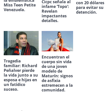
la emblemática
Cicpc señala al
con 20 dólares
Miss Teen Petite
infame ‘Topo’:
para evitar su
Venezuela.
Revelan
detención.
impactantes
detalles.
Encuentran el
Tragedia
cuerpo sin vida
familiar: Richard
de una joven
Peñalver pierde
modelo de
la vida junto a su
Maturín: signos
esposa e hijas en
de asfixia
un fatídico
estremecen a la
suceso.
comunidad.