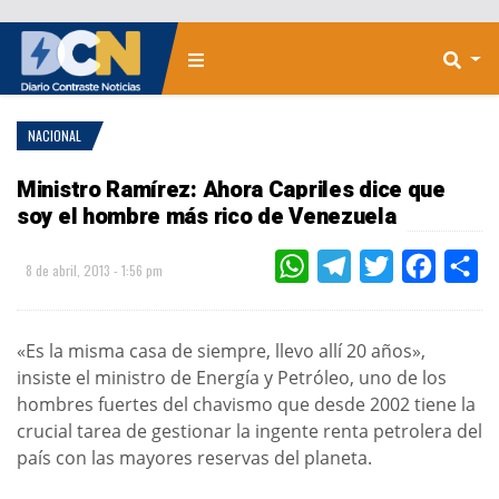
NACIONAL
Ministro Ramírez: Ahora Capriles dice que
soy el hombre más rico de Venezuela
WHATSAPP
TELEGRAM
TWITTER
FACEBOO
CO
8 de abril, 2013 - 1:56 pm
«Es la misma casa de siempre, llevo allí 20 años»,
insiste el ministro de Energía y Petróleo, uno de los
hombres fuertes del chavismo que desde 2002 tiene la
crucial tarea de gestionar la ingente renta petrolera del
país con las mayores reservas del planeta.