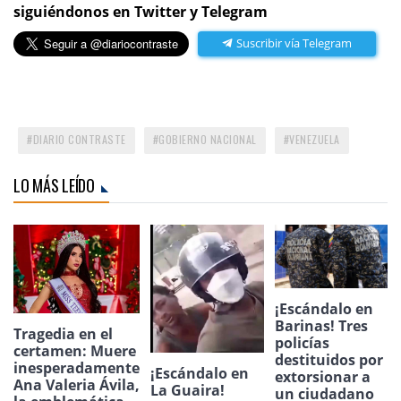
siguiéndonos en Twitter y Telegram
Suscribir vía Telegram
DIARIO CONTRASTE
GOBIERNO NACIONAL
VENEZUELA
LO MÁS LEÍDO
¡Escándalo en
Barinas! Tres
Tragedia en el
policías
certamen: Muere
destituidos por
inesperadamente
¡Escándalo en
extorsionar a
Ana Valeria Ávila,
La Guaira!
un ciudadano