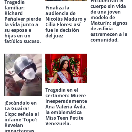
Encuentran el
Tragedia
cuerpo sin vida
Finaliza la
familiar:
de una joven
audiencia de
Richard
modelo de
Nicolás Maduro y
Peñalver pierde
Maturín: signos
Cilia Flores: así
la vida junto a
de asfixia
fue la decisión
su esposa e
estremecen a la
del juez
hijas en un
comunidad.
fatídico suceso.
Tragedia en el
certamen: Muere
inesperadamente
¡Escándalo en
Ana Valeria Ávila,
La Guaira!
la emblemática
Cicpc señala al
Miss Teen Petite
infame ‘Topo’:
Venezuela.
Revelan
impactantes