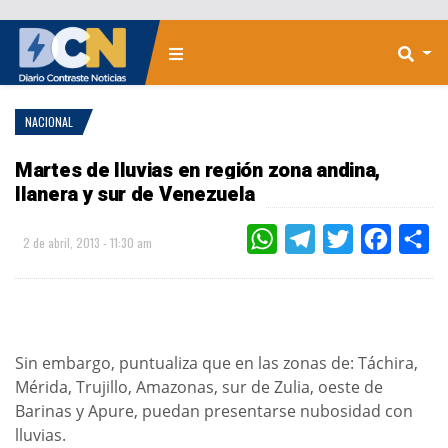
NACIONAL
Martes de lluvias en región zona andina,
llanera y sur de Venezuela
WHATSAPP
TELEGRAM
TWITTER
FACEBOO
CO
2 de abril, 2013 - 11:30 am
Sin embargo, puntualiza que en las zonas de: Táchira,
Mérida, Trujillo, Amazonas, sur de Zulia, oeste de
Barinas y Apure, puedan presentarse nubosidad con
lluvias.