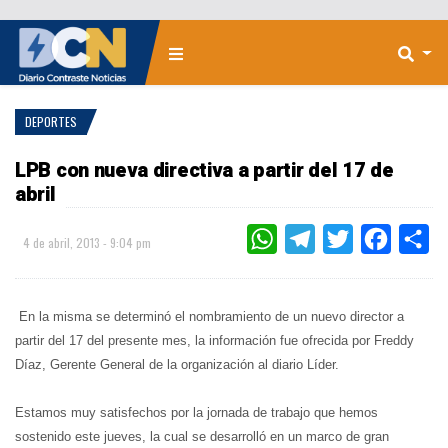
DEPORTES
LPB con nueva directiva a partir del 17 de
abril
WHATSAPP
TELEGRAM
TWITTER
FACEBOO
CO
4 de abril, 2013 - 9:04 pm
En la misma se determinó el nombramiento de un nuevo director a
partir del 17 del presente mes, la información fue ofrecida por Freddy
Díaz, Gerente General de la organización al diario Líder.
Estamos muy satisfechos por la jornada de trabajo que hemos
sostenido este jueves, la cual se desarrolló en un marco de gran