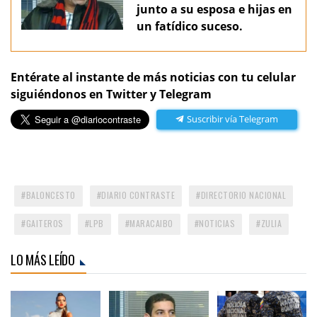
junto a su esposa e hijas en
un fatídico suceso.
Entérate al instante de más noticias con tu celular
siguiéndonos en Twitter y Telegram
Suscribir vía Telegram
BALONCESTO
DIARIO CONTRASTE
DIRECTORIO NACIONAL
GAITEROS
LPB
MARACAIBO
NOTICIAS
ZULIA
LO MÁS LEÍDO