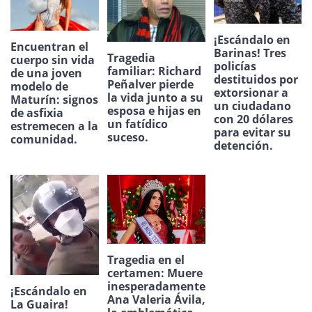
¡Escándalo en
Encuentran el
Barinas! Tres
Tragedia
cuerpo sin vida
policías
familiar: Richard
de una joven
destituidos por
Peñalver pierde
modelo de
extorsionar a
la vida junto a su
Maturín: signos
un ciudadano
esposa e hijas en
de asfixia
con 20 dólares
un fatídico
estremecen a la
para evitar su
suceso.
comunidad.
detención.
Tragedia en el
certamen: Muere
inesperadamente
¡Escándalo en
Ana Valeria Ávila,
La Guaira!