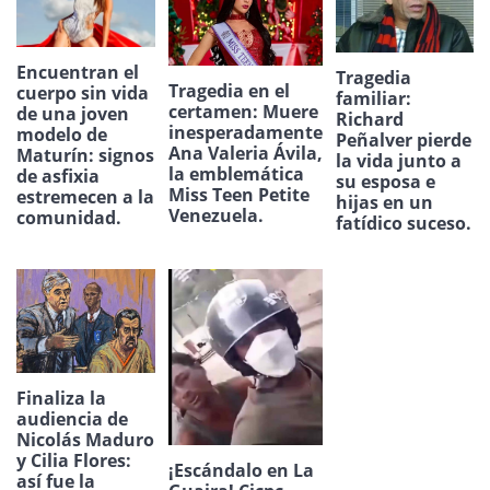
Encuentran el
Tragedia
Tragedia en el
cuerpo sin vida
familiar:
certamen: Muere
de una joven
Richard
inesperadamente
modelo de
Peñalver pierde
Ana Valeria Ávila,
Maturín: signos
la vida junto a
la emblemática
de asfixia
su esposa e
Miss Teen Petite
estremecen a la
hijas en un
Venezuela.
comunidad.
fatídico suceso.
Finaliza la
audiencia de
Nicolás Maduro
y Cilia Flores:
¡Escándalo en La
así fue la