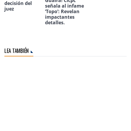
Guaira! Cicpc
decisión del
señala al infame
juez
‘Topo’: Revelan
impactantes
detalles.
LEA TAMBIÉN