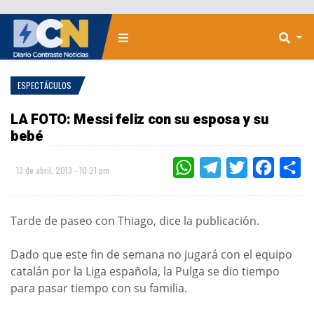
ESPECTÁCULOS
LA FOTO: Messi feliz con su esposa y su
bebé
WHATSAPP
TELEGRAM
TWITTER
FACEBOO
CO
13 de abril, 2013 - 10:21 pm
Tarde de paseo con Thiago, dice la publicación.
Dado que este fin de semana no jugará con el equipo
catalán por la Liga española, la Pulga se dio tiempo
para pasar tiempo con su familia.