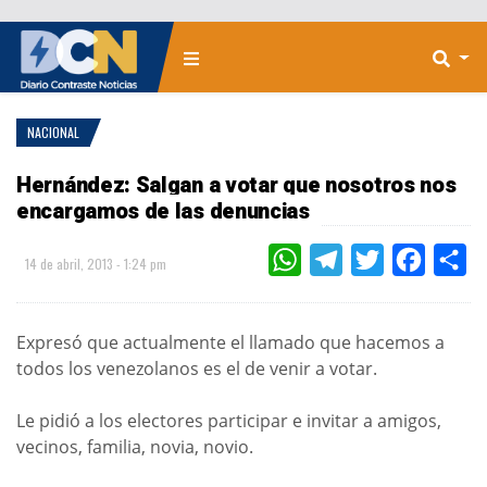
NACIONAL
Hernández: Salgan a votar que nosotros nos
encargamos de las denuncias
WHATSAPP
TELEGRAM
TWITTER
FACEBOO
CO
14 de abril, 2013 - 1:24 pm
Expresó que actualmente el llamado que hacemos a
todos los venezolanos es el de venir a votar.
Le pidió a los electores participar e invitar a amigos,
vecinos, familia, novia, novio.