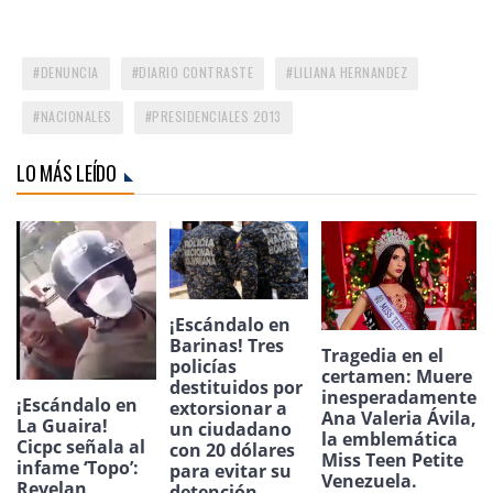
DENUNCIA
DIARIO CONTRASTE
LILIANA HERNANDEZ
NACIONALES
PRESIDENCIALES 2013
LO MÁS LEÍDO
¡Escándalo en
Barinas! Tres
Tragedia en el
policías
certamen: Muere
destituidos por
inesperadamente
¡Escándalo en
extorsionar a
Ana Valeria Ávila,
La Guaira!
un ciudadano
la emblemática
Cicpc señala al
con 20 dólares
Miss Teen Petite
infame ‘Topo’:
para evitar su
Venezuela.
Revelan
detención.