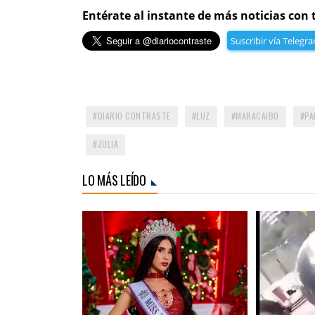
Entérate al instante de más noticias con 
Suscribir vía Telegr
DIARIO CONTRASTE
LUZ
MARACAIBO
PA
ZULIA
LO MÁS LEÍDO