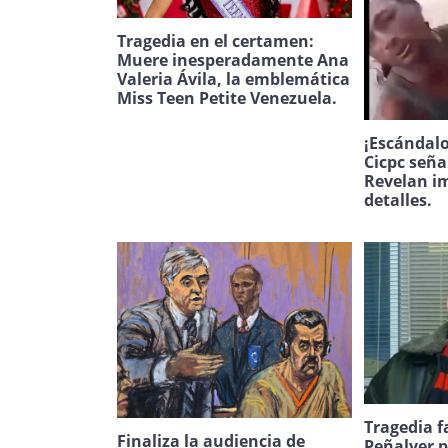
Tragedia en el certamen:
Muere inesperadamente Ana
Valeria Ávila, la emblemática
Miss Teen Petite Venezuela.
¡Escándalo
Cicpc seña
Revelan i
detalles.
Tragedia f
Finaliza la audiencia de
Peñalver p