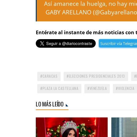
Así amanece la huelga, no hay m
 GABY ARELLANO (@Gabyarellan
Entérate al instante de más noticias con 
Suscribir vía Telegr
CARACAS
ELECCIONES PRESIDENCIALES 2013
PLAZA LA CASTELLANA
VENEZUELA
VIOLENCIA
LO MÁS LEÍDO