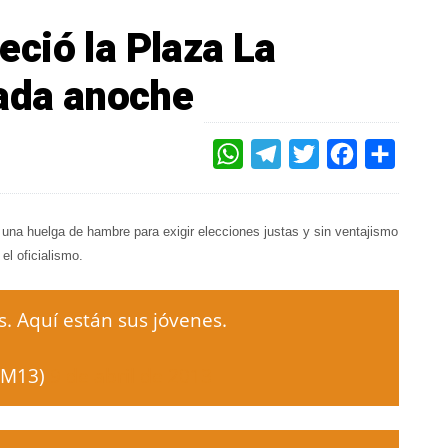
ció la Plaza La
tada anoche
WHATSAPP
TELEGRAM
TWITTER
FACEBOOK
COMPAR
o una huelga de hambre para exigir elecciones justas y sin ventajismo
el oficialismo.
 Aquí están sus jóvenes.
oM13)
9 de abril de 2013