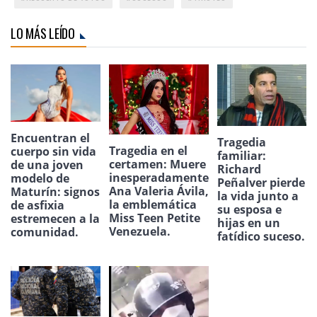
LO MÁS LEÍDO
Encuentran el
Tragedia
Tragedia en el
cuerpo sin vida
familiar:
certamen: Muere
de una joven
Richard
inesperadamente
modelo de
Peñalver pierde
Ana Valeria Ávila,
Maturín: signos
la vida junto a
la emblemática
de asfixia
su esposa e
Miss Teen Petite
estremecen a la
hijas en un
Venezuela.
comunidad.
fatídico suceso.