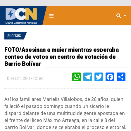
SUCESOS
FOTO/Asesinan a mujer mientras esperaba
conteo de votos en centro de votación de
Barrio Bolívar
WHATSAPP
TELEGRAM
TWITTER
FACEBOO
CO
15 de abril, 2013 - 1:21 pm
Así los familiares Marielis Villalobos, de 26 años, quien
falleció el pasado domingo cuando un sicario le
disparó delante de una multitud de gente apostada en
el frente del liceo Máximo Arteaga, en la calle 8 del
barrio Bolívar, donde se celebraba el proceso electoral.