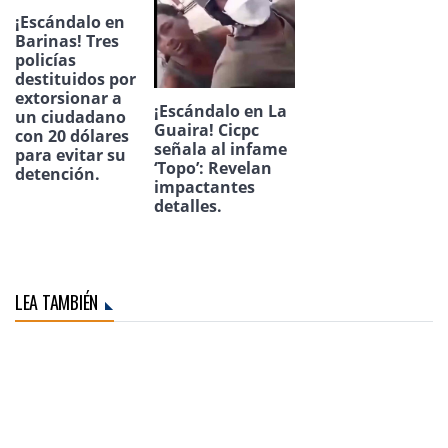
¡Escándalo en
Barinas! Tres
policías
destituidos por
extorsionar a
¡Escándalo en La
un ciudadano
Guaira! Cicpc
con 20 dólares
señala al infame
para evitar su
‘Topo’: Revelan
detención.
impactantes
detalles.
LEA TAMBIÉN